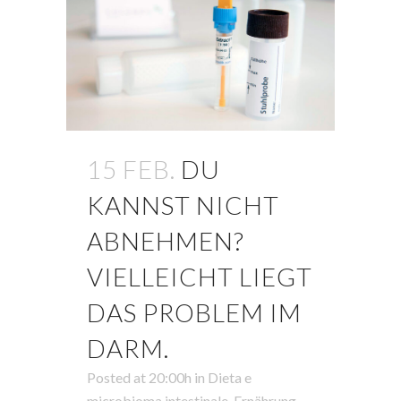
15 FEB.
DU
KANNST NICHT
ABNEHMEN?
VIELLEICHT LIEGT
DAS PROBLEM IM
DARM.
Posted at 20:00h
in
Dieta e
microbioma intestinale
,
Ernährung
,