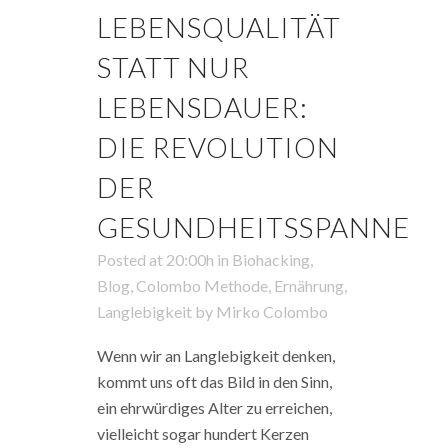
LEBENSQUALITÄT
STATT NUR
LEBENSDAUER:
DIE REVOLUTION
DER
GESUNDHEITSSPANNE
Posted at 20:00h
in
Biohacking
,
Blog
,
Colombo Methode
,
Ernährung
,
Langlebigkeit
by
Mirko Colombo
Wenn wir an Langlebigkeit denken,
kommt uns oft das Bild in den Sinn,
ein ehrwürdiges Alter zu erreichen,
vielleicht sogar hundert Kerzen