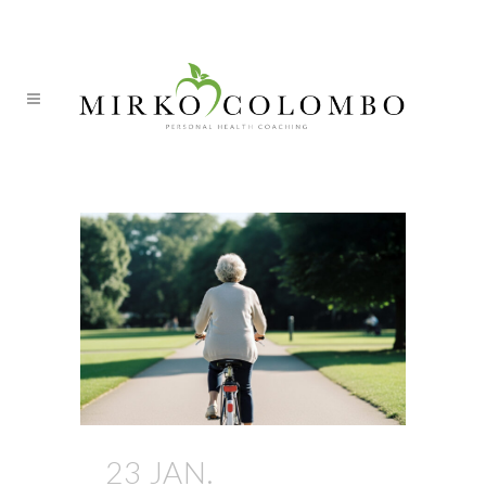
ITA
DEU
metabolismo Tag
23 JAN.