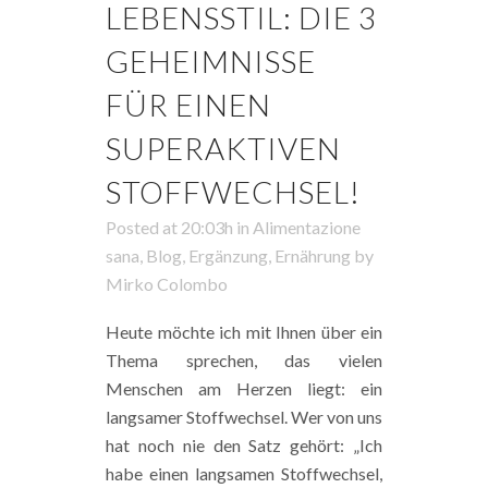
LEBENSSTIL: DIE 3
GEHEIMNISSE
FÜR EINEN
SUPERAKTIVEN
STOFFWECHSEL!
Posted at 20:03h
in
Alimentazione
sana
,
Blog
,
Ergänzung
,
Ernährung
by
Mirko Colombo
Heute möchte ich mit Ihnen über ein
Thema sprechen, das vielen
Menschen am Herzen liegt: ein
langsamer Stoffwechsel. Wer von uns
hat noch nie den Satz gehört: „Ich
habe einen langsamen Stoffwechsel,