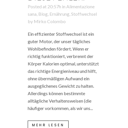
Posted at 20:57h
in
Alimentazione
sana
,
Blog
,
Ernährung
,
Stoffwechsel
by
Mirko Colombo
Ein effizienter Stoffwechsel ist ein
guter Motor, der unser tägliches
Wohlbefinden fördert. Wenn er
richtig funktioniert, verbrennt der
Körper Kalorien optimal, unterstützt
das richtige Energieniveau und hilft,
ohne übermäßigen Aufwand ein
ausgeglichenes Gewicht zu halten.
Allerdings können bestimmte
alltägliche Verhaltensweisen (die
häufiger vorkommen, als wir uns...
MEHR LESEN