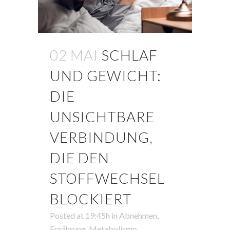
02 MAI
SCHLAF
UND GEWICHT:
DIE
UNSICHTBARE
VERBINDUNG,
DIE DEN
STOFFWECHSEL
BLOCKIERT
Posted at 19:45h
in
Abnehmen
,
Ernährung
,
Metabolismo
,