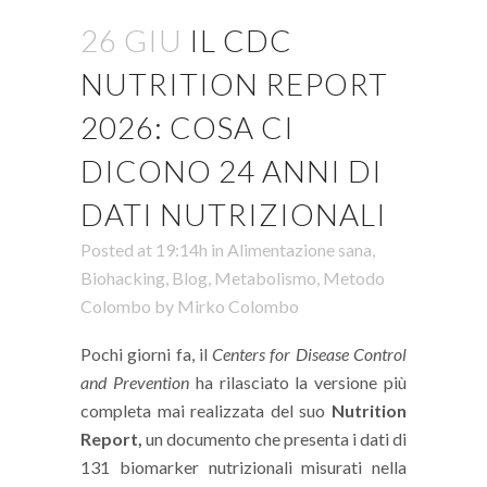
26 GIU
IL CDC
NUTRITION REPORT
2026: COSA CI
DICONO 24 ANNI DI
DATI NUTRIZIONALI
Posted at 19:14h
in
Alimentazione sana
,
Biohacking
,
Blog
,
Metabolismo
,
Metodo
Colombo
by
Mirko Colombo
Pochi giorni fa, il
Centers for Disease Control
and Prevention
ha rilasciato la versione più
completa mai realizzata del suo
Nutrition
Report,
un documento che presenta i dati di
131 biomarker nutrizionali misurati nella