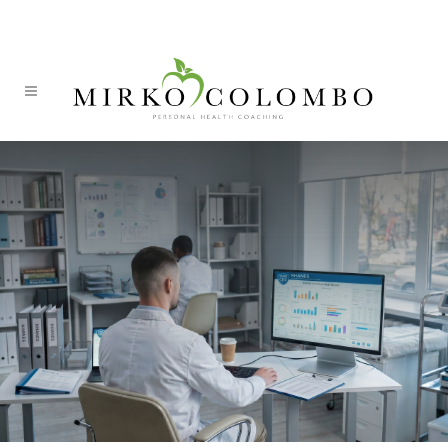
ITA
DEU