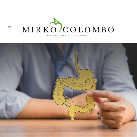
ITA
DEU