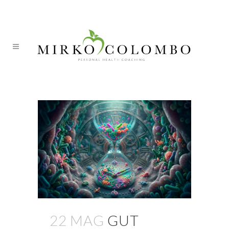
ITA
DEU
nutrzionista Pontresina Tag
22 MAG
GUT