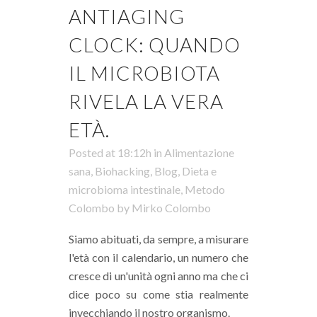
ANTIAGING
CLOCK: QUANDO
IL MICROBIOTA
RIVELA LA VERA
ETÀ.
Posted at 18:12h
in
Alimentazione
sana
,
Biohacking
,
Blog
,
Dieta e
microbioma intestinale
,
Metodo
Colombo
by
Mirko Colombo
Siamo abituati, da sempre, a misurare
l'età con il calendario, un numero che
cresce di un'unità ogni anno ma che ci
dice poco su come stia realmente
invecchiando il nostro organismo.