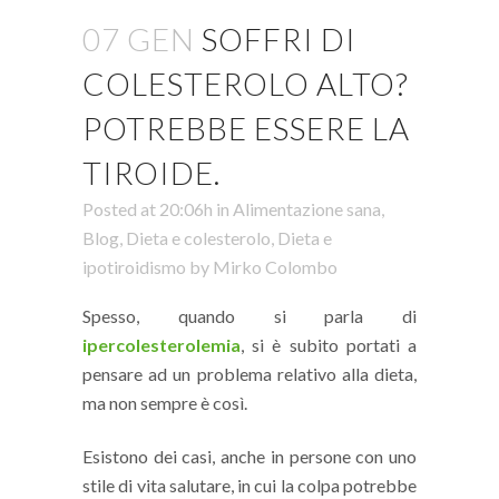
07 GEN
SOFFRI DI
COLESTEROLO ALTO?
POTREBBE ESSERE LA
TIROIDE.
Posted at 20:06h
in
Alimentazione sana
,
Blog
,
Dieta e colesterolo
,
Dieta e
ipotiroidismo
by
Mirko Colombo
Spesso, quando si parla di
ipercolesterolemia
, si è subito portati a
pensare ad un problema relativo alla dieta,
ma non sempre è così.
Esistono dei casi, anche in persone con uno
stile di vita salutare, in cui la colpa potrebbe