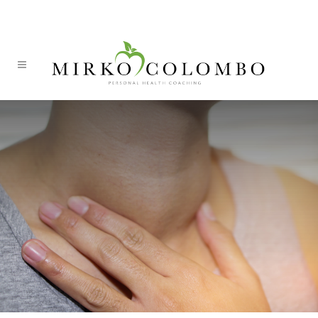
ITA
DEU