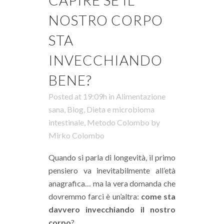
NOSTRO CORPO
STA
INVECCHIANDO
BENE?
Posted at 19:09h
in
Alimentazione
sana
,
Blog
,
Dieta e microbioma
intestinale
,
Metodo Colombo
by
Mirko Colombo
Quando si parla di longevità, il primo
pensiero va inevitabilmente all’età
anagrafica… ma la vera domanda che
dovremmo farci è un’altra:
come sta
davvero invecchiando il nostro
corpo
?