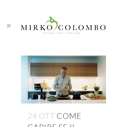
ITA
DEU
età epigenetica Tag
24 OTT
COME
CAPIRE SE IL