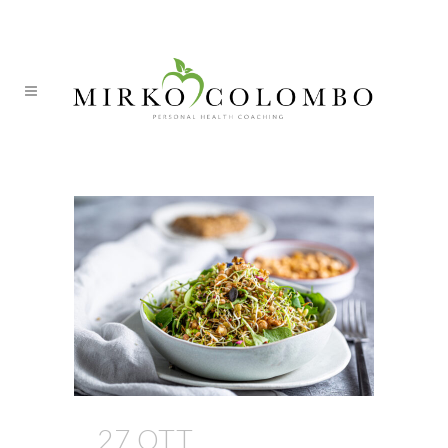
ITA
DEU
cervello sano Tag
27 OTT