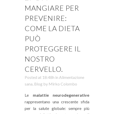
MANGIARE PER
PREVENIRE:
COME LA DIETA
PUÒ
PROTEGGERE IL
NOSTRO
CERVELLO.
Posted at 18:48h
in
Alimentazione
sana
,
Blog
by
Mirko Colombo
Le
malattie neurodegenerative
rappresentano una crescente sfida
per la salute globale: sempre più