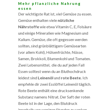
Mehr pflanzliche Nahrung
essen
Der wichtigste Rat ist, viel Gemüse zu essen.
Gemüse enthalten viele
nützliche
Nährstoffe
wie etwa Vitamin C, E, Folsäure
und einige Mineralien wie Magnesium und
Kalium. Gemüse, die oft gegessen werden
sollten, sind grünblättigem Gemüsearten
(vor allem Kohl), Hülsenfrüchte, Nüsse,
Samen, Brokkoli, Blumenkohl und Tomaten.
Zwei Lebensmittel, die du auf jeden Fall
Essen solltest wenn du an Bluthochdruck
leidest sind
Leinenöl
und
rote Beete.
Ich
empfehle dir zwei Esslöffel Leinenöl täglich.
Rote Beete enthält eine drucksenkende
Substanz namens Nitrat. Der Saft der roten
Beete ist in der Lage, den Blutdruck
innerhalb von wenigen Stunden zu senken.