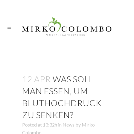
ITA
DEU
Was soll man Essen, um
Bluthochdruck zu senken?
12 APR
WAS SOLL
MAN ESSEN, UM
BLUTHOCHDRUCK
ZU SENKEN?
Posted at 13:32h
in
News
by
Mirko
Colombo