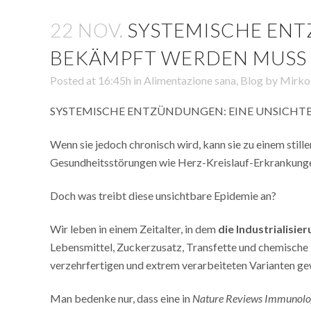
22 NOV.
SYSTEMISCHE ENTZ
BEKÄMPFT WERDEN MUSS
Posted at 16:45h
in
Alimentazione sana
,
Blog
by
Mirko
SYSTEMISCHE ENTZÜNDUNGEN: EINE UNSICHTBA
Wenn sie jedoch chronisch wird, kann sie zu einem stil
Gesundheitsstörungen wie Herz-Kreislauf-Erkrankungen
Doch was treibt diese unsichtbare Epidemie an?
Wir leben in einem Zeitalter, in dem
die Industrialisi
Lebensmittel, Zuckerzusatz, Transfette und chemische Z
verzehrfertigen und extrem verarbeiteten Varianten ge
Man bedenke nur, dass eine in
Nature Reviews Immunol