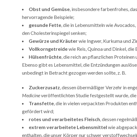
Obst und Gemüse
, insbesondere farbenfrohes, das
hervorragende Beispiele;
gesunde Fette
, die in Lebensmitteln wie Avocados
den Cholesterinspiegel senken;
Gewürze und Kräuter
wie Ingwer, Kurkuma und Zim
Vollkorngetreide
wie Reis, Quinoa und Dinkel, die
Hülsenfrüchte
, die reich an pflanzlichen Proteine
Ebenso gibt es Lebensmittel, die Entzündungen auslös
unbedingt in Betracht gezogen werden sollte, z. B.
Zuckerzusatz
, dessen übermäßiger Verzehr in eng
Medicine
veröffentlichten Studie festgestellt wurde, di
Transfette
, die in vielen verpackten Produkten e
gefördert wird;
rotes und verarbeitetes Fleisch
, dessen regelmä
extrem verarbeitete Lebensmittel
wie abgepackt
enthalten, die unser Körper nur schwer verstoffwechsel