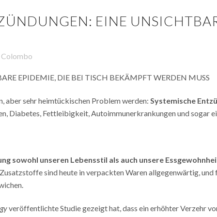
ÜNDUNGEN: EINE UNSICHTBARE 
 Colombo
RE EPIDEMIE, DIE BEI TISCH BEKÄMPFT WERDEN MUSS
len, aber sehr heimtückischen Problem werden:
Systemische Entz
, Diabetes, Fettleibigkeit, Autoimmunerkrankungen und sogar ei
erung sowohl unseren Lebensstil als auch unsere Essgewohnhei
usatzstoffe sind heute in verpackten Waren allgegenwärtig, und fr
wichen.
ogy
veröffentlichte Studie gezeigt hat, dass ein erhöhter Verzehr vo