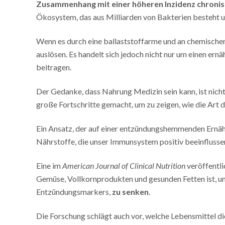
Zusammenhang mit einer höheren Inzidenz chroni
Ökosystem, das aus Milliarden von Bakterien besteht u
Wenn es durch eine ballaststoffarme und an chemische
auslösen. Es handelt sich jedoch nicht nur um einen e
beitragen.
Der Gedanke, dass Nahrung Medizin sein kann, ist nicht
große Fortschritte gemacht, um zu zeigen, wie die Art 
Ein Ansatz, der auf einer entzündungshemmenden Ernähr
Nährstoffe, die unser Immunsystem positiv beeinflusse
Eine im
American Journal of Clinical Nutrition
veröffentli
Gemüse, Vollkornprodukten und gesunden Fetten ist, u
Entzündungsmarkers,
zu senken
.
Die Forschung schlägt auch vor, welche Lebensmittel die 