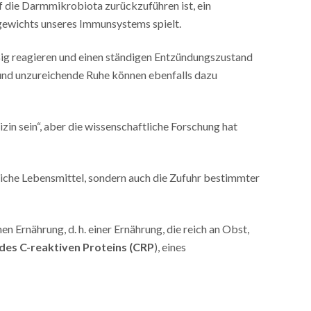
f die Darmmikrobiota zurückzuführen ist, ein
hgewichts unseres Immunsystems spielt.
ßig reagieren und einen ständigen Entzündungszustand
 und unzureichende Ruhe können ebenfalls dazu
in sein“, aber die wissenschaftliche Forschung hat
liche Lebensmittel, sondern auch die Zufuhr bestimmter
n Ernährung, d. h. einer Ernährung, die reich an Obst,
l des C-reaktiven Proteins (CRP
), eines