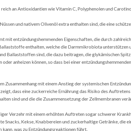
 reich an Antioxidantien wie Vitamin C, Polyphenolen und Carotinoi
, Nüssen und nativem Olivenöl extra enthalten sind, die eine schü
t mit entzündungshemmenden Eigenschaften, die durch zahlreiche 
 Ballaststoffe enthalten, welche die Darmmikrobiota unterstützen 
n und Ballaststoffen sind, die dazu beitragen, die glykämischen Spi
en oder anheizen können, so dass bei einer entzündungshemmenden
em Zusammenhang mit einem Anstieg der systemischen Entzündung s
e zeigt, dass eine zuckerreiche Ernährung das Risiko des Auftreten
nthalten sind und die die Zusammensetzung der Zellmembranen ve
ßiger Verzehr mit einem erhöhten Auftreten sogar schwerer Krank
e Snacks, Kekse, Knabbereien und zuckerhaltige Getränke, die ei
n kann, was zu Entzündungsreaktionen führt.