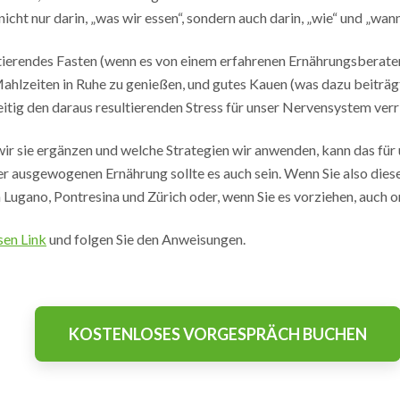
cht nur darin, „was wir essen“, sondern auch darin, „wie“ und „wann
erendes Fasten (wenn es von einem erfahrenen Ernährungsberater 
lzeiten in Ruhe zu genießen, und gutes Kauen (was dazu beiträgt, 
tig den daraus resultierenden Stress für unser Nervensystem verr
wir sie ergänzen und welche Strategien wir anwenden, kann das f
r ausgewogenen Ernährung sollte es auch sein. Wenn Sie also diese
Lugano, Pontresina und Zürich oder, wenn Sie es vorziehen, auch on
sen Link
und folgen Sie den Anweisungen.
KOSTENLOSES VORGESPRÄCH BUCHEN