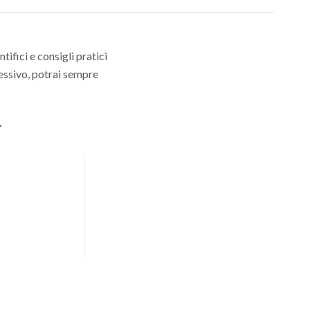
ifici e consigli pratici
essivo, potrai sempre
r