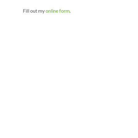
Fill out my
online form
.