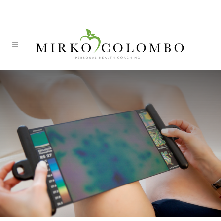
ITA
DEU